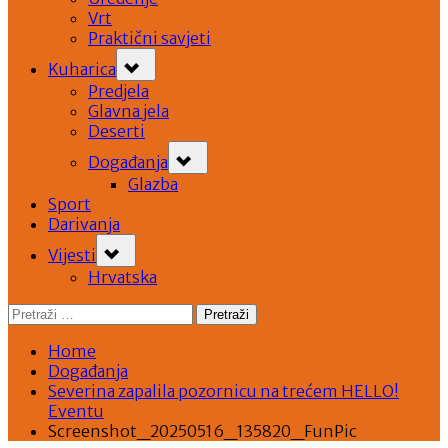
Vrt
Praktični savjeti
Toggle
Kuharica
sub-
menu
Predjela
Glavna jela
Deserti
Toggle
Događanja
sub-
menu
Glazba
Sport
Darivanja
Toggle
Vijesti
sub-
menu
Hrvatska
Pretraži:
Home
Događanja
Severina zapalila pozornicu na trećem HELLO!
Eventu
Screenshot_20250516_135820_FunPic