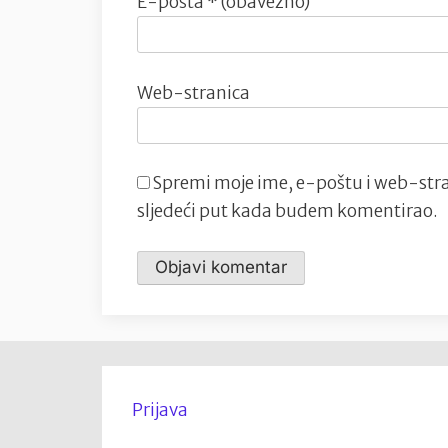
E-pošta
* (obavezno)
Web-stranica
Spremi moje ime, e-poštu i web-stra
sljedeći put kada budem komentirao.
Prijava