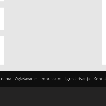
 nama
Oglašavanje
Impressum
Igre darivanja
Konta