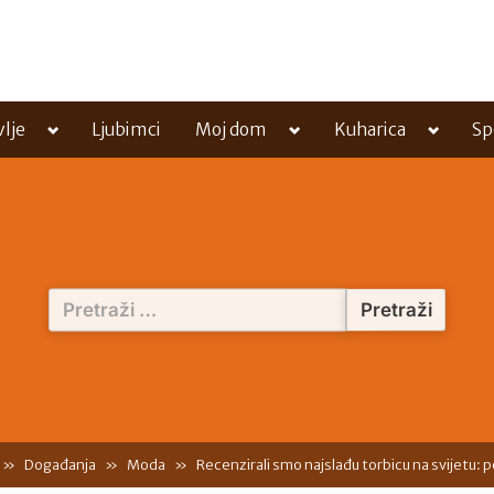
Toggle
Toggle
Toggle
vlje
Ljubimci
Moj dom
Kuharica
Sp
sub-
sub-
sub-
menu
menu
menu
Pretraži:
Događanja
Moda
Recenzirali smo najslađu torbicu na svijetu: 