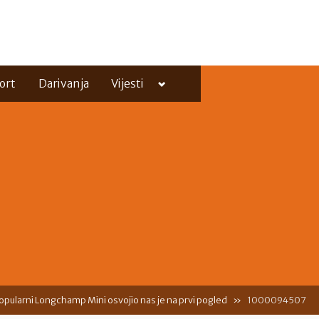
Toggle
ort
Darivanja
Vijesti
sub-
menu
Toggle
sub-
menu
popularni Longchamp Mini osvojio nas je na prvi pogled
1000094507