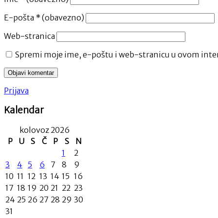
E-pošta
* (obavezno)
Web-stranica
Spremi moje ime, e-poštu i web-stranicu u ovom inter
Prijava
Kalendar
kolovoz 2026
P
U
S
Č
P
S
N
1
2
3
4
5
6
7
8
9
10
11
12
13
14
15
16
17
18
19
20
21
22
23
24
25
26
27
28
29
30
31