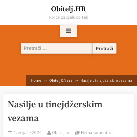
Skip
Obitelj.HR
to
Portal za cijelu obitelj
content
Pretraži:
Home
Obitelj & Veze
Nasilje u tinejdžerskim vezama
Nasilje u tinejdžerskim
vezama
Posted
By
na
4. veljače 2024
Obitelj.hr
Nema komentara