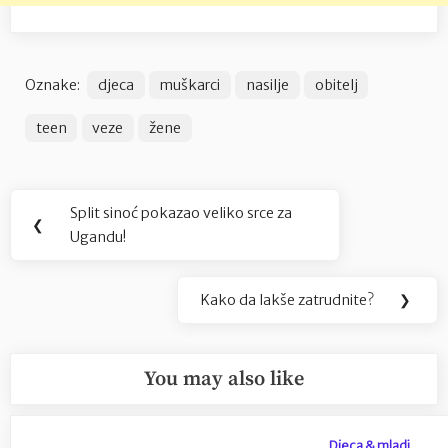
Oznake:
djeca
muškarci
nasilje
obitelj
teen
veze
žene
Navigacija
Split sinoć pokazao veliko srce za
Previous
❮
objava
Ugandu!
Post:
Kako da lakše zatrudnite?
❯
Next
Post:
You may also like
Djeca & mladi