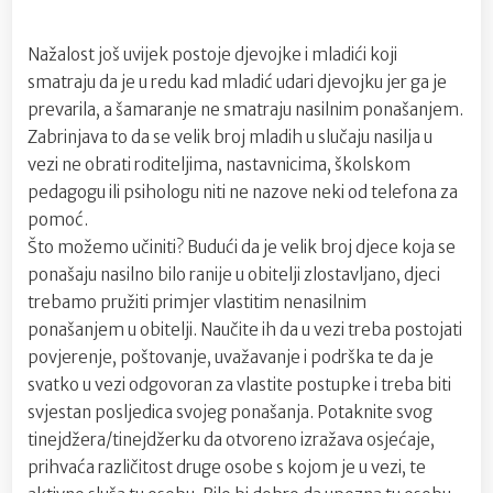
Nažalost još uvijek postoje djevojke i mladići koji
smatraju da je u redu kad mladić udari djevojku jer ga je
prevarila, a šamaranje ne smatraju nasilnim ponašanjem.
Zabrinjava to da se velik broj mladih u slučaju nasilja u
vezi ne obrati roditeljima, nastavnicima, školskom
pedagogu ili psihologu niti ne nazove neki od telefona za
pomoć.
Što možemo učiniti? Budući da je velik broj djece koja se
ponašaju nasilno bilo ranije u obitelji zlostavljano, djeci
trebamo pružiti primjer vlastitim nenasilnim
ponašanjem u obitelji. Naučite ih da u vezi treba postojati
povjerenje, poštovanje, uvažavanje i podrška te da je
svatko u vezi odgovoran za vlastite postupke i treba biti
svjestan posljedica svojeg ponašanja. Potaknite svog
tinejdžera/tinejdžerku da otvoreno izražava osjećaje,
prihvaća različitost druge osobe s kojom je u vezi, te