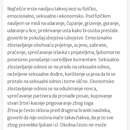
Najčešće vrste nasilja u takvoj vezi su fizičko,
emocionalno, seksualno i ekonomsko. Pod fizičkim
nasiljem se misli na udaranje, čupanje, grizenje, guranje,
udaranje u lice, prekrivanje usta kako bi osoba prestala
govoriti te pokušaj ubojstva i ubojstvo. Emocionalno
zlostavljanje obuhvaća prijetnje, ucjenu, zabrane,
praćenje, sprečavanje izlaska s prijateljima, ljubomorno
posesivno ponašanje i uvredljive komentare. Seksualno
zlostavljanje odnosi se na prisilu na seksualni odnos,
neželjene seksualne dodire, korištenje ucjena da bi se
pristalo na seksualni odnos i tome slično. Ekonomsko
zlostavljanje odnosi se na oduzimanje novca,
sprečavanje partnera da pronađe posao, kupovanje
stvari žrtvi i kasnije
prigovaranje zbog toga.
Žrtva je često sklona pred drugima braniti nasilnika,
govoriti da nije on/ona inače takav/takva, da je to sve
zbog prevelike ljubavi i sl. Okolina često ne može