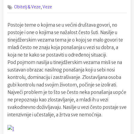
on
Nasilje
,
Obitelj & Veze
Veze
u
tinejdžersk
vezama
Postoje teme o kojima se u većini društava govori, no
postoje i one o kojima se nažalost često šuti. Nasilje u
tinejdžerskim vezama tema je o kojoj se malo govori te
mladi često ne znaju koja ponašanja u vezi su dobra, a
koja ne te kako se postaviti u određenoj situaciji.
Pod pojmom nasilja u tinejdžerskim vezama misli se na
sustavan obrazac nasilnog ponašanja koji u sebi nosi
kontrolu, dominaciju i zastrašivanje. Zlostavljana osoba
gubi kontrolu nad svojim životom, počinje se izolirati.
Najveći problem je to što se često neka ponašanja uopće
ne prepoznaju kao zlostavljanje, a mladi ih u vezi
svakodnevno doživljavaju. Nasilje u vezi često postaje sve
intenzivnije i učestalije, a žrtva sve nemoćnija.