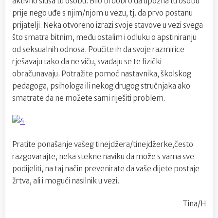
aktivno sluša tu osobu. Bilo bi dobro da upozna tu osobu
prije nego uđe s njim/njom u vezu, tj. da prvo postanu
prijatelji. Neka otvoreno izrazi svoje stavove u vezi svega
što smatra bitnim, među ostalim i odluku o apstiniranju
od
seksualnih odnosa. Poučite ih da svoje razmirice
rješavaju
tako da ne viču, svađaju se te fizički
obračunavaju. Potražite pomoć nastavnika, školskog
pedagoga, psihologa ili nekog drugog stručnjaka ako
smatrate da ne možete sami riješiti problem.
Pratite ponašanje vašeg tinejdžera/tinejdžerke,često
razgovarajte, neka stekne naviku da može s vama sve
podijeliti,
na taj način prevenirate da vaše dijete postaje
žrtva, ali i mogući nasilnik u vezi.
Tina/H