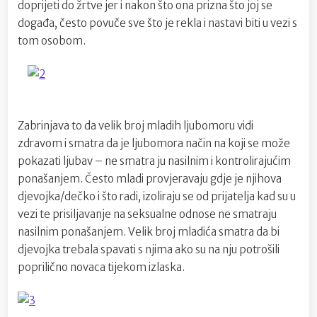
doprijeti do žrtve jer i nakon što ona prizna što joj se
događa, često povuče sve što je rekla i nastavi biti u vezi s
tom osobom.
Zabrinjava to da velik broj mladih ljubomoru vidi
zdravom i smatra da je ljubomora način na koji se može
pokazati ljubav – ne smatra ju nasilnim i kontrolirajućim
ponašanjem. Često mladi provjeravaju gdje je njihova
djevojka/dečko i što radi, izoliraju se od prijatelja kad su u
vezi te prisiljavanje na seksualne odnose ne smatraju
nasilnim ponašanjem. Velik broj mladića smatra da bi
djevojka trebala spavati s njima ako su na nju potrošili
poprilično novaca tijekom izlaska.