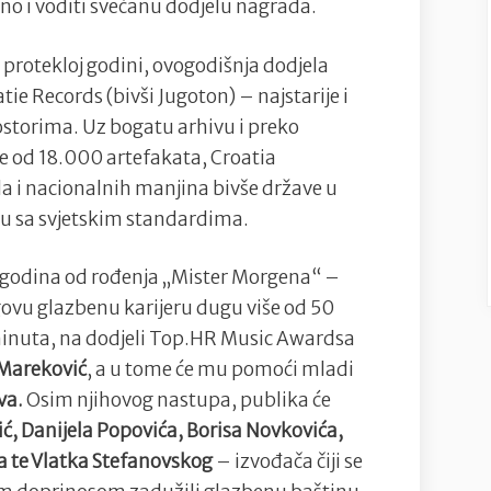
edno i voditi svečanu dodjelu nagrada.
 protekloj godini, ovogodišnja dodjela
atie Records (bivši Jugoton) – najstarije i
storima. Uz bogatu arhivu i preko
 od 18.000 artefakata, Croatia
 i nacionalnih manjina bivše države u
 sa svjetskim standardima.
0 godina od rođenja „Mister Morgena“ –
egovu glazbenu karijeru dugu više od 50
inuta, na dodjeli Top.HR Music Awardsa
Mareković
, a u tome će mu pomoći mladi
va.
Osim njihovog nastupa, publika će
ić, Danijela Popovića, Borisa Novkovića,
ka te Vlatka Stefanovskog
– izvođača čiji se