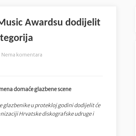
usic Awardsu dodijelit
tegorija
na
Nema komentara
Na
četvrtom
Top.HR
Music
 imena domaće glazbene scene
Awardsu
dodijelit
 glazbenike u protekloj godini dodijelit će
će
ganizaciji Hrvatske diskografske udruge i
se
nagrade