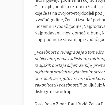
hitovi pjevaju godinama i koji su svo
Osim njih, publika će moći uživati i
koje će se na ovoj četvrtoj dodjeli podi
izvođač godine, Ženski izvođač godin
Inozemni izvođač godine, Najprodava
Najprodavaniji novi domaći album, 
singl godine te Streaming izvođač go
„Posebnost ove nagrade je u tome što
dobivenim prema radijskom emitiranju 
radijskih postaja diljem zemlje, prema
digitalnoj prodaji na glazbenim stre
ona obuhvaća gotovo sve načine korišt
zakonitosti i posebnosti“,
zaključuje
M
diskografske udruge.
Foto: Bojan Zibar, Raul Brzić, Željka 