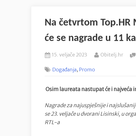
Na četvrtom Top.HR M
će se nagrade u 11 ka
Posted
By
15. veljače 2023
Obitelj.hr
on
,
Događanja
Promo
Osim laureata nastupat će i najveća
Nagrade za najuspješnije i najslušanije
se 23. veljače u dvorani Lisinski, u or
RTL-a