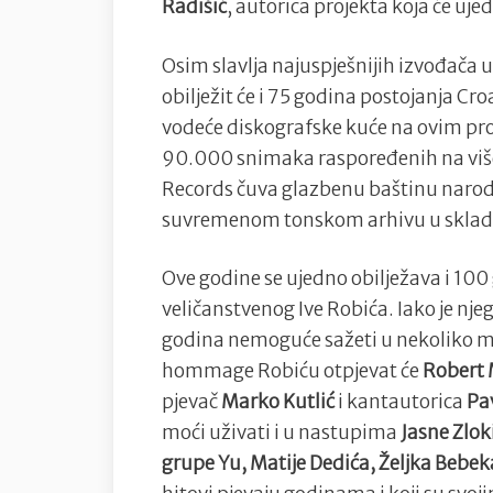
Radišić
, autorica projekta koja će uj
Osim slavlja najuspješnijih izvođača u
obilježit će i 75 godina postojanja Cro
vodeće diskografske kuće na ovim pro
90.000 snimaka raspoređenih na više
Records čuva glazbenu baštinu naroda
suvremenom tonskom arhivu u skladu
Ove godine se ujedno obilježava i 10
veličanstvenog Ive Robića. Iako je nj
godina nemoguće sažeti u nekoliko m
hommage Robiću otpjevat će
Robert 
pjevač
Marko Kutlić
i kantautorica
Pa
moći uživati i u nastupima
Jasne Zlok
grupe Yu, Matije Dedića, Željka Bebe