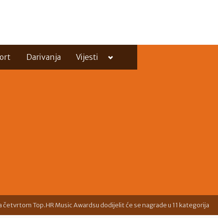
Toggle
ort
Darivanja
Vijesti
sub-
menu
Toggle
sub-
menu
a četvrtom Top.HR Music Awardsu dodijelit će se nagrade u 11 kategorija