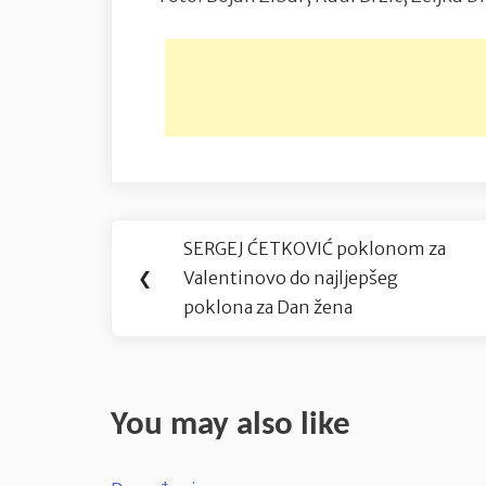
Navigacija
SERGEJ ĆETKOVIĆ poklonom za
Previous
objava
❮
Valentinovo do najljepšeg
Post:
poklona za Dan žena
You may also like