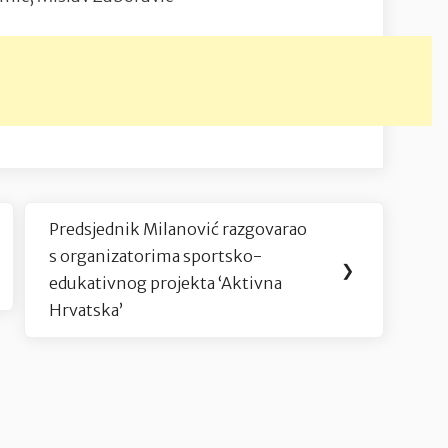
Predsjednik Milanović razgovarao
Next
s organizatorima sportsko-
Post:
❯
edukativnog projekta ‘Aktivna
Hrvatska’