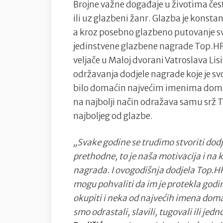
Brojne važne događaje u životima če
ili uz glazbeni žanr. Glazba je konst
a kroz posebno glazbeno putovanje sve
jedinstvene glazbene nagrade Top.HR 
veljače u Maloj dvorani Vatroslava Li
održavanja dodjele nagrade koje je svo
bilo domaćin najvećim imenima domać
na najbolji način odražava samu srž T
najboljeg od glazbe.
„Svake godine se trudimo stvoriti dodj
prethodne, to je naša motivacija i na 
nagrada. I ovogodišnja dodjela Top.HR
mogu pohvaliti da im je protekla godi
okupiti i neka od najvećih imena doma
smo odrastali, slavili, tugovali ili jed