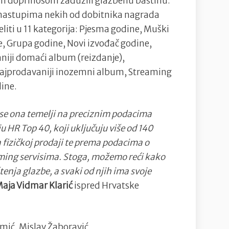
jim doprinosom zadužili glazbenu baštinu.
 u nastupima nekih od dobitnika nagrada
jeliti u 11 kategorija: Pjesma godine, Muški
e, Grupa godine, Novi izvođač godine,
niji domaći album (reizdanje),
Najprodavaniji inozemni album, Streaming
dine.
 se ona temelji na preciznim podacima
HR Top 40, koji uključuju više od 140
 fizičkoj prodaji te prema podacima o
aming servisima. Stoga, možemo reći kako
enja glazbe, a svaki od njih ima svoje
aja Vidmar Klarić
ispred Hrvatske
Dimić, Mislav Žaboravić