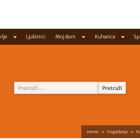
Toggle
Toggle
Toggle
vlje
Ljubimci
Moj dom
Kuharica
Sp
sub-
sub-
sub-
menu
menu
menu
Pretraži:
Home
Događanja
N