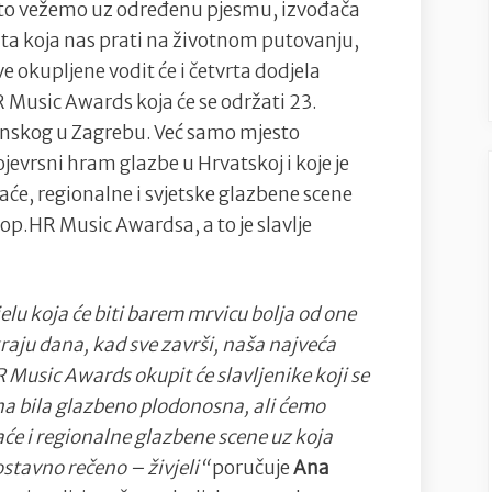
u
sto vežemo uz određenu pjesmu, izvođača
11
anta koja nas prati na životnom putovanju,
kategorija
 okupljene vodit će i četvrta dodjela
Music Awards koja će se održati 23.
sinskog u Zagrebu. Već samo mjesto
jevrsni hram glazbe u Hrvatskoj i koje je
e, regionalne i svjetske glazbene scene
op.HR Music Awardsa, a to je slavlje
elu koja će biti barem mrvicu bolja od one
kraju dana, kad sve završi, naša najveća
 Music Awards okupit će slavljenike koji se
na bila glazbeno plodonosna, ali ćemo
će i regionalne glazbene scene uz koja
nostavno rečeno – živjeli“
poručuje
Ana