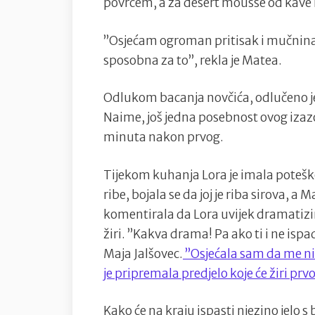
povrćem, a za desert mousse od kave 
”Osjećam ogroman pritisak i mučnina m
sposobna za to”, rekla je Matea.
Odlukom bacanja novčića, odlučeno je 
Naime, još jedna posebnost ovog izaz
minuta nakon prvog.
Tijekom kuhanja Lora je imala poteško
ribe, bojala se da joj je riba sirova, a M
komentirala da Lora uvijek dramatizir
žiri. ”Kakva drama! Pa ako ti i ne ispad
Maja Jalšovec.
”Osjećala sam da me nit
je pripremala predjelo koje će žiri prv
Kako će na kraju ispasti njezino jelo 