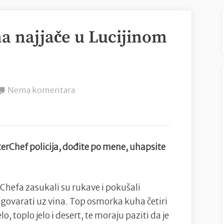
na najjače u Lucijinom
na
Nema komentara
MasterChef:
Stres
na
najjače
rChef policija, dođite po mene, uhapsite
u
Lucijinom
timu
Chefa zasukali su rukave i pokušali
odgovarati uz vina. Top osmorka kuha četiri
o, toplo jelo i desert, te moraju paziti da je