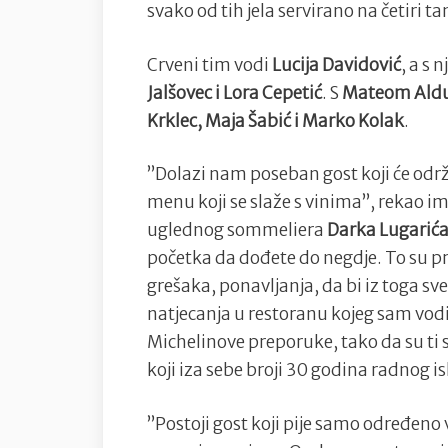
svako od tih jela servirano na četiri ta
Crveni tim vodi
Lucija Davidović
, a s
Jalšovec i Lora Cepetić
. S
Mateom Ald
Krklec, Maja Šabić i Marko Kolak
.
”Dolazi nam poseban gost koji će održ
menu koji se slaže s vinima”, rekao im
uglednog sommeliera
Darka Lugarić
početka da dođete do negdje. To su pr
grešaka, ponavljanja, da bi iz toga sveg
natjecanja u restoranu kojeg sam vodi
Michelinove preporuke, tako da su ti s
koji iza sebe broji 30 godina radnog i
”Postoji gost koji pije samo određeno v