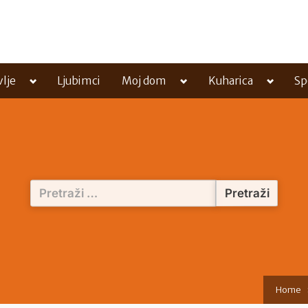
Toggle
Toggle
Toggle
vlje
Ljubimci
Moj dom
Kuharica
Sp
sub-
sub-
sub-
menu
menu
menu
Pretraži:
Home