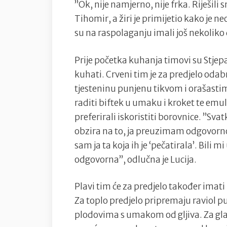
”Ok, nije namjerno, nije frka. Riješili 
Tihomir, a žiri je primijetio kako je 
su na raspolaganju imali još nekoliko 
Prije početka kuhanja timovi su Stjepa
kuhati. Crveni tim je za predjelo odab
tjesteninu punjenu tikvom i orašastim
raditi biftek u umaku i kroket te emul
preferirali iskoristiti borovnice. ”Sva
obzira na to, ja preuzimam odgovornost
sam ja ta koja ih je ‘pečatirala’. Bili mi
odgovorna”, odlučna je Lucija.
Plavi tim će za predjelo također imat
Za toplo predjelo pripremaju raviol 
plodovima s umakom od gljiva. Za glavno