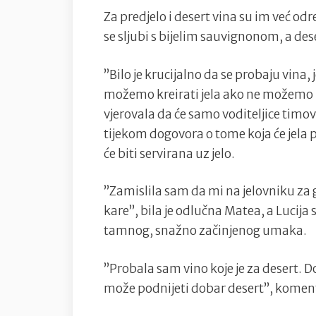
Za predjelo i desert vina su im već o
se sljubi s bijelim sauvignonom, a de
”Bilo je krucijalno da se probaju vina,
možemo kreirati jela ako ne možemo us
vjerovala da će samo voditeljice timova
tijekom dogovora o tome koja će jela pr
će biti servirana uz jelo.
”Zamislila sam da mi na jelovniku za 
kare”, bila je odlučna Matea, a Lucija
tamnog, snažno začinjenog umaka.
”Probala sam vino koje je za desert. Do
može podnijeti dobar desert”, komenti