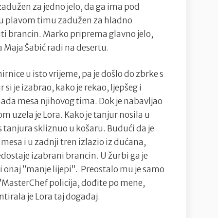
 zadužen za jedno jelo, da ga ima pod
e u plavom timu zadužen za hladno
ti brancin. Marko priprema glavno jelo,
a Maja Šabić radi na desertu.
nice u isto vrijeme, pa je došlo do zbrke s
je izabrao, kako je rekao, ljepšeg i
omada mesa njihovog tima. Dok je nabavljao
 uzela je Lora. Kako je tanjur nosila u
 s tanjura skliznuo u košaru. Budući da je
mesa i u zadnji tren izlazio iz dućana,
ostaje izabrani brancin. U žurbi ga je
 onaj ”manje lijepi”. Preostalo mu je samo
 ”MasterChef policija, dođite po mene,
irala je Lora taj događaj.