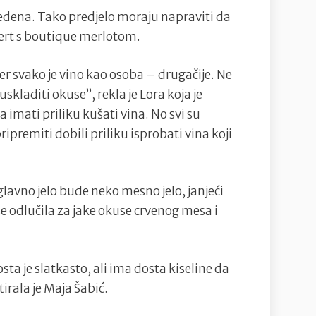
dređena. Tako predjelo moraju napraviti da
sert s boutique merlotom.
 jer svako je vino kao osoba – drugačije. Ne
kladiti okuse”, rekla je Lora koja je
 imati priliku kušati vina. No svi su
ipremiti dobili priliku isprobati vina koji
glavno jelo bude neko mesno jelo, janjeći
 se odlučila za jake okuse crvenog mesa i
sta je slatkasto, ali ima dosta kiseline da
rala je Maja Šabić.