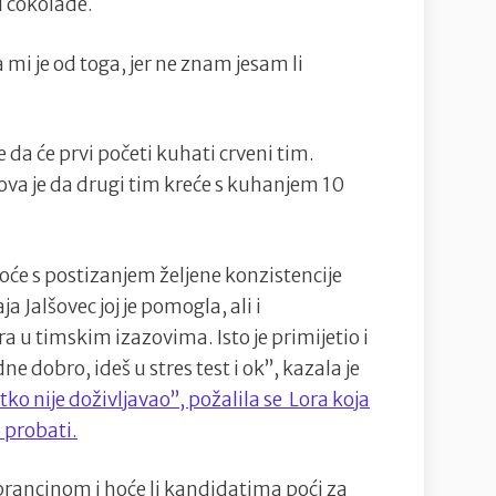
i čokolade.
i je od toga, jer ne znam jesam li
da će prvi početi kuhati crveni tim.
ova je da drugi tim kreće s kuhanjem 10
će s postizanjem željene konzistencije
aja Jalšovec joj je pomogla, ali i
a u timskim izazovima. Isto je primijetio i
ne dobro, ideš u stres test i ok”, kazala je
ko nije doživljavao”, požalila se Lora koja
o probati.
s brancinom i hoće li kandidatima poći za