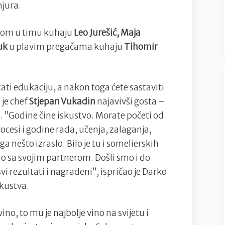
njura.
 njom u timu kuhaju
Leo Jurešić, Maja
uk
u plavim pregačama kuhaju
Tihomir
ati edukaciju, a nakon toga ćete sastaviti
 je chef
Stjepan Vukadin
najavivši gosta –
a
. ”Godine čine iskustvo. Morate početi od
ocesi i godine rada, učenja, zalaganja,
a nešto izraslo. Bilo je tu i somelierskih
o sa svojim partnerom. Došli smo i do
vi rezultati i nagrađeni”, ispričao je Darko
skustva.
ino, to mu je najbolje vino na svijetu i