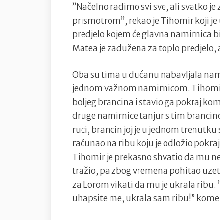
”Načelno radimo svi sve, ali svatko je
prismotrom”, rekao je Tihomir koji j
predjelo kojem će glavna namirnica bi
Matea je zadužena za toplo predjelo, 
Oba su tima u dućanu nabavljala namir
jednom važnom namirnicom. Tihomir si 
boljeg brancina i stavio ga pokraj k
druge namirnice tanjur s tim brancinom
ruci, brancin joj je u jednom trenutku
računao na ribu koju je odložio pokraj 
Tihomir je prekasno shvatio da mu ned
tražio, pa zbog vremena pohitao uzeti
za Lorom vikati da mu je ukrala ribu.
uhapsite me, ukrala sam ribu!” koment