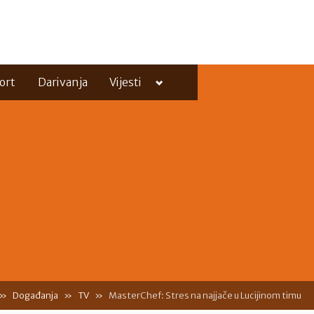
Toggle
ort
Darivanja
Vijesti
sub-
menu
Toggle
sub-
menu
Događanja
TV
MasterChef: Stres na najjače u Lucijinom timu