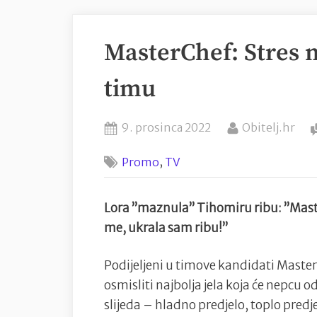
MasterChef: Stres 
timu
Posted
By
9. prosinca 2022
Obitelj.hr
on
,
Promo
TV
Lora ”maznula” Tihomiru ribu: ”Maste
me, ukrala sam ribu!”
Podijeljeni u timove kandidati Master
osmisliti najbolja jela koja će nepcu 
slijeda – hladno predjelo, toplo predjel