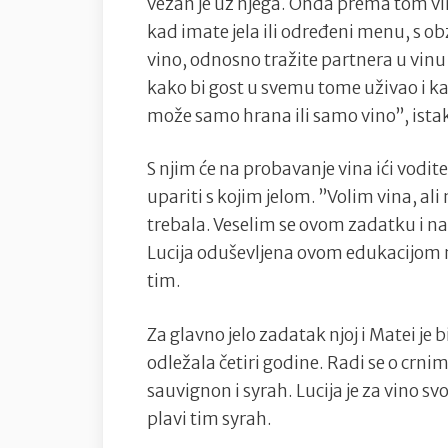
vezan je uz njega. Onda prema tom vin
kad imate jela ili određeni menu, s ob
vino, odnosno tražite partnera u vinu 
kako bi gost u svemu tome uživao i kak
može samo hrana ili samo vino”, ista
S njim će na probavanje vina ići voditel
upariti s kojim jelom. ”Volim vina, ali
trebala. Veselim se ovom zadatku i na
Lucija oduševljena ovom edukacijom na
tim.
Za glavno jelo zadatak njoj i Matei je 
odležala četiri godine. Radi se o crn
sauvignon i syrah. Lucija je za vino s
plavi tim syrah.