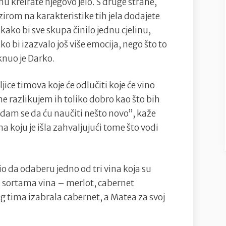
u kreirate njegovo jelo. S druge strane,
zirom na karakteristike tih jela dodajete
kako bi sve skupa činilo jednu cjelinu,
o bi izazvalo još više emocija, nego što to
knuo je Darko.
jice timova koje će odlučiti koje će vino
 ne razlikujem ih toliko dobro kao što bih
dam se da ću naučiti nešto novo”, kaže
 koju je išla zahvaljujući tome što vodi
bio da odaberu jedno od tri vina koja su
im sortama vina – merlot, cabernet
vog tima izabrala cabernet, a Matea za svoj