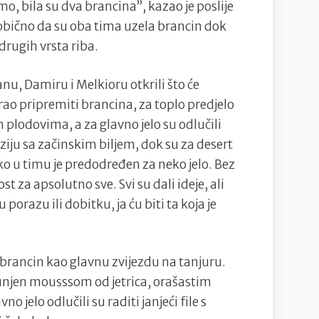
smo, bila su dva brancina”, kazao je poslije
neobično da su oba tima uzela brancin dok
drugih vrsta riba.
nu, Damiru i Melkioru otkrili što će
rao pripremiti brancina, za toplo predjelo
 plodovima, a za glavno jelo su odlučili
ziju sa začinskim biljem, dok su za desert
tko u timu je predodređen za neko jelo. Bez
 za apsolutno sve. Svi su dali ideje, ali
 u porazu ili dobitku, ja ću biti ta koja je
i brancin kao glavnu zvijezdu na tanjuru.
punjen mousssom od jetrica, orašastim
 jelo odlučili su raditi janjeći file s