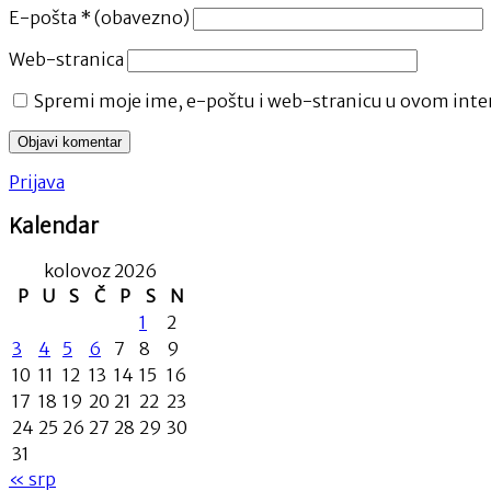
E-pošta
* (obavezno)
Web-stranica
Spremi moje ime, e-poštu i web-stranicu u ovom inter
Prijava
Kalendar
kolovoz 2026
P
U
S
Č
P
S
N
1
2
3
4
5
6
7
8
9
10
11
12
13
14
15
16
17
18
19
20
21
22
23
24
25
26
27
28
29
30
31
« srp