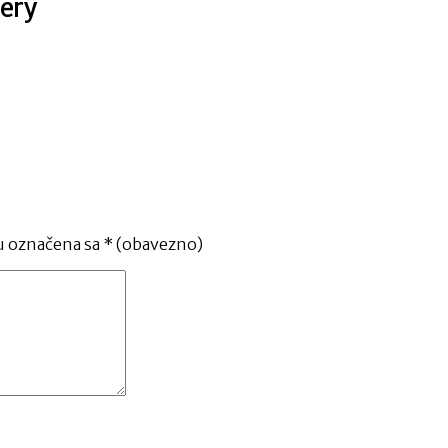
ery
u označena sa
* (obavezno)