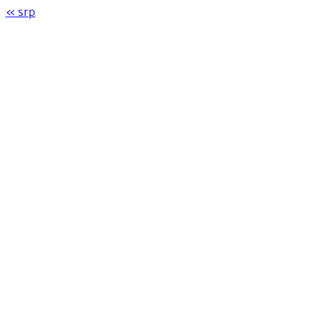
« srp