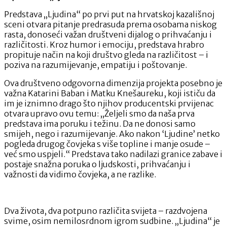
Predstava „Ljudina“ po prvi put na hrvatskoj kazališnoj
sceni otvara pitanje predrasuda prema osobama niskog
rasta, donoseći važan društveni dijalog o prihvaćanju i
različitosti. Kroz humor i emociju, predstava hrabro
propituje način na koji društvo gleda na različitost – i
poziva na razumijevanje, empatiju i poštovanje.
Ova društveno odgovorna dimenzija projekta posebno je
važna Katarini Baban i Matku Knešaureku, koji ističu da
im je iznimno drago što njihov producentski prvijenac
otvara upravo ovu temu: „Željeli smo da naša prva
predstava ima poruku i težinu. Da ne donosi samo
smijeh, nego i razumijevanje. Ako nakon ‘Ljudine’ netko
pogleda drugog čovjeka s više topline i manje osude –
već smo uspjeli.“ Predstava tako nadilazi granice zabave i
postaje snažna poruka o ljudskosti, prihvaćanju i
važnosti da vidimo čovjeka, a ne razlike.
Dva života, dva potpuno različita svijeta – razdvojena
svime, osim nemilosrdnom igrom sudbine. „Ljudina“ je