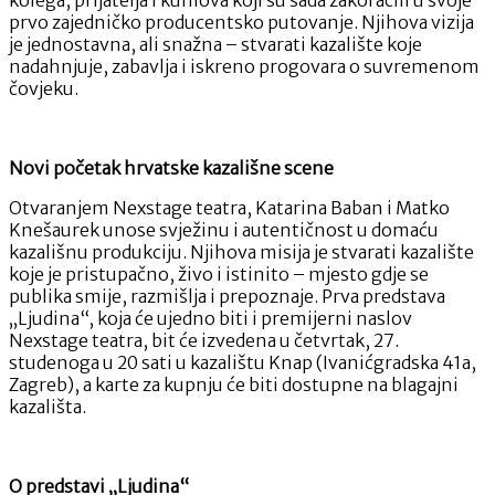
stiže
prvo zajedničko producentsko putovanje. Njihova vizija
na
je jednostavna, ali snažna – stvarati kazalište koje
kazališnu
nadahnjuje, zabavlja i iskreno progovara o suvremenom
scenu!
čovjeku.
Novi početak hrvatske kazališne scene
Otvaranjem Nexstage teatra, Katarina Baban i Matko
Knešaurek unose svježinu i autentičnost u domaću
kazališnu produkciju. Njihova misija je stvarati kazalište
koje je pristupačno, živo i istinito – mjesto gdje se
publika smije, razmišlja i prepoznaje. Prva predstava
„Ljudina“, koja će ujedno biti i premijerni naslov
Nexstage teatra, bit će izvedena u četvrtak, 27.
studenoga u 20 sati u kazalištu Knap (Ivanićgradska 41a,
Zagreb), a karte za kupnju će biti dostupne na blagajni
kazališta.
O predstavi „Ljudina“