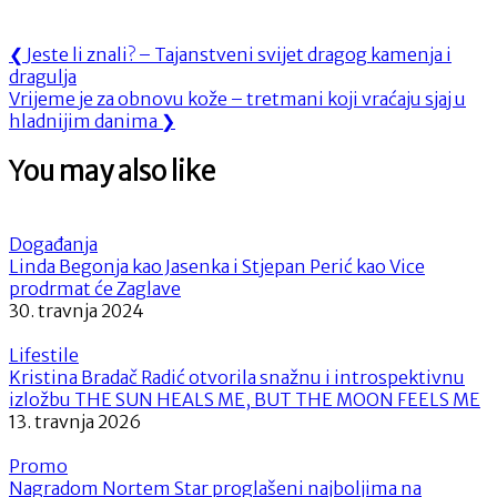
Navigacija
Previous
❮
Jeste li znali? – Tajanstveni svijet dragog kamenja i
Post:
dragulja
objava
Next
Vrijeme je za obnovu kože – tretmani koji vraćaju sjaj u
Post:
hladnijim danima
❯
You may also like
Događanja
Linda Begonja kao Jasenka i Stjepan Perić kao Vice
prodrmat će Zaglave
30. travnja 2024
Lifestile
Kristina Bradač Radić otvorila snažnu i introspektivnu
izložbu THE SUN HEALS ME, BUT THE MOON FEELS ME
13. travnja 2026
Promo
Nagradom Nortem Star proglašeni najboljima na