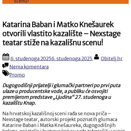
scenu!
Katarina Baban i Matko Knešaurek
otvorili vlastito kazalište – Nexstage
teatar stiže na kazališnu scenu!
Posted
By
6. studenoga 2025
6. studenoga 2025
Obitelj.hr
on
na
Nema komentara
Katarina
Promo
Baban
i
Dugogodišnji prijatelji i glumački partneri po prvi puta
Matko
ulaze u producentske vode, a publiku će osvojiti
Knešaurek
premijerom predstave „Ljudina“ 27. studenoga u
otvorili
kazalištu Knap.
vlastito
kazalište
Na hrvatskoj kazališnoj sceni rađa se nova priča –
–
Nexstage teatar, autorski projekt poznatih glumaca
Nexstage
Katarine Baban i Matka Knešaureka, dugogodišnjih
teatar
kolega, prijatelja i kumova koji su sada zakoračili u svoje