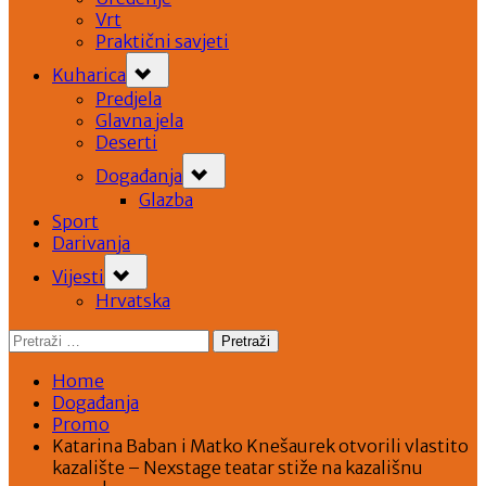
Vrt
Praktični savjeti
Toggle
Kuharica
sub-
menu
Predjela
Glavna jela
Deserti
Toggle
Događanja
sub-
menu
Glazba
Sport
Darivanja
Toggle
Vijesti
sub-
menu
Hrvatska
Pretraži:
Home
Događanja
Promo
Katarina Baban i Matko Knešaurek otvorili vlastito
kazalište – Nexstage teatar stiže na kazališnu