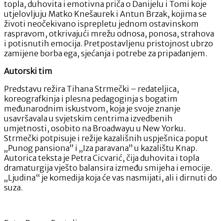
topla, duhovita i emotivna priča o Danijelu i Tomi koje
utjelovljuju Matko Knešaurek i Antun Brzak, kojima se
životi neočekivano isprepletu jednom ostavinskom
raspravom, otkrivajući mrežu odnosa, ponosa, strahova
i potisnutih emocija. Pretpostavljenu pristojnost ubrzo
zamijene borba ega, sjećanja i potrebe za pripadanjem.
Autorski tim
Predstavu režira Tihana Strmečki – redateljica,
koreografkinja i plesna pedagoginja s bogatim
međunarodnim iskustvom, koja je svoje znanje
usavršavala u svjetskim centrima izvedbenih
umjetnosti, osobito na Broadwayu u New Yorku.
Strmečki potpisuje i režije kazališnih uspješnica poput
„Punog pansiona” i „Iza paravana” u kazalištu Knap.
Autorica teksta je Petra Cicvarić, čija duhovita i topla
dramaturgija vješto balansira između smijeha i emocije.
„Ljudina“ je komedija koja će vas nasmijati, ali i dirnuti do
suza.