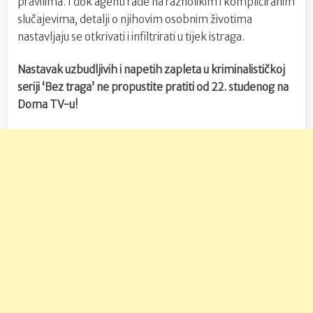
pravilima. I dok agenti rade na raznolikim i kompliciranim
slučajevima, detalji o njihovim osobnim životima
nastavljaju se otkrivati i infiltrirati u tijek istraga.
Nastavak uzbudljivih i napetih zapleta u kriminalističkoj
seriji ‘Bez traga’ ne propustite pratiti od 22. studenog na
Doma TV-u!