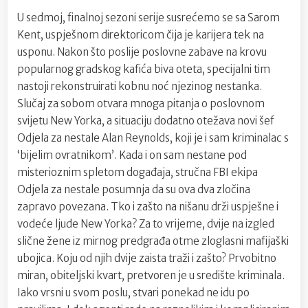
U sedmoj, finalnoj sezoni serije susrećemo se sa Sarom
Kent, uspješnom direktoricom čija je karijera tek na
usponu. Nakon što poslije poslovne zabave na krovu
popularnog gradskog kafića biva oteta, specijalni tim
nastoji rekonstruirati kobnu noć njezinog nestanka.
Slučaj za sobom otvara mnoga pitanja o poslovnom
svijetu New Yorka, a situaciju dodatno otežava novi šef
Odjela za nestale Alan Reynolds, koji je i sam kriminalac s
‘bijelim ovratnikom’. Kada i on sam nestane pod
misterioznim spletom događaja, stručna FBI ekipa
Odjela za nestale posumnja da su ova dva zločina
zapravo povezana. Tko i zašto na nišanu drži uspješne i
vodeće ljude New Yorka? Za to vrijeme, dvije na izgled
slične žene iz mirnog predgrađa otme zloglasni mafijaški
ubojica. Koju od njih dvije zaista traži i zašto? Prvobitno
miran, obiteljski kvart, pretvoren je u središte kriminala.
Iako vrsni u svom poslu, stvari ponekad ne idu po