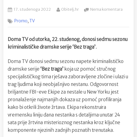
Posted
By
na
17. studenoga 2022
Obitelj.hr
Nema komentara
on
[Doma
,
Promo
TV
TV]
Sedma
sezona
Doma TV od utorka, 22. studenog, donosi sedmu sezonu
kriminal
kriminalističke dramske serije ‘Bez traga’.
serije
“Bez
traga”
Doma TV donosi sedmu sezonu napete kriminalističko
dramske serije
‘Bez traga’
koja uz pomoć stručnog
specijalističkog tima rješava zaboravljene zločine i ulazi u
trag ljudima koji neobjašnjivo nestanu. Odgovornost
briljantne FBI-eve Ekipe za nestale u New Yorku jest
pronalaženje najmanjih dokaza uz pomoć profiliranja
kako bi otkrili živote žrtava. Ekipa rekonstruira
vremensku liniju dana nestanka s detaljima unutar 24
sata prije žrtvina misterioznog nestanka kroz ključne
komponente njezinih zadnjih poznatih trenutaka.