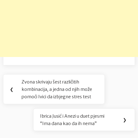
Navigacija
Zvona skrivaju šest različitih
Previous
objava
❮
kombinacija, a jedna od njih može
Post:
pomoći Ivici da izbjegne stres test
Ibrica Jusić i Anezi u duet pjesmi
Next
❯
“Ima dana kao da ih nema”
Post: