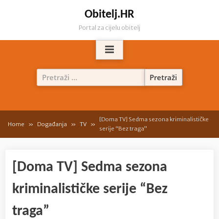
Skip
Obitelj.HR
to
Portal za cijelu obitelj
content
Pretraži:
[Doma TV] Sedma sezona kriminalističke
Home
Događanja
TV
serije “Bez traga”
[Doma TV] Sedma sezona
kriminalističke serije “Bez
traga”