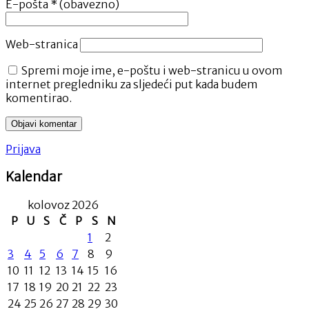
E-pošta
* (obavezno)
Web-stranica
Spremi moje ime, e-poštu i web-stranicu u ovom
internet pregledniku za sljedeći put kada budem
komentirao.
Prijava
Kalendar
kolovoz 2026
P
U
S
Č
P
S
N
1
2
3
4
5
6
7
8
9
10
11
12
13
14
15
16
17
18
19
20
21
22
23
24
25
26
27
28
29
30