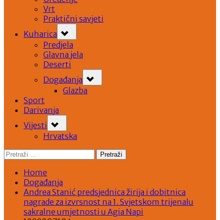
Vrt
Praktični savjeti
Toggle
Kuharica
sub-
menu
Predjela
Glavna jela
Deserti
Toggle
Događanja
sub-
menu
Glazba
Sport
Darivanja
Toggle
Vijesti
sub-
menu
Hrvatska
Pretraži:
Home
Događanja
Andrea Stanić predsjednica žirija i dobitnica
nagrade za izvrsnost na 1. Svjetskom trijenalu
sakralne umjetnosti u Agia Napi